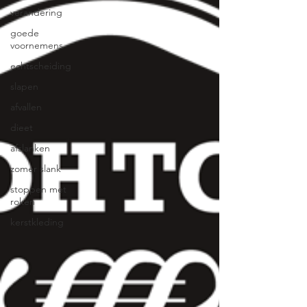
verandering
goede
voornemens
echtscheiding
slapen
afvallen
dieet
afslanken
zomer slank
stoppen met
roken
kerstkleding