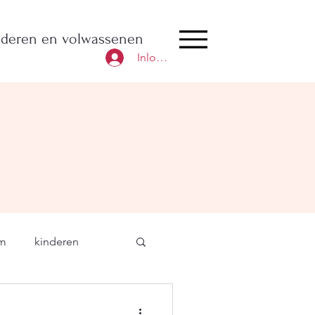
nderen en volwassenen
Inloggen
um
kinderen
afslanken