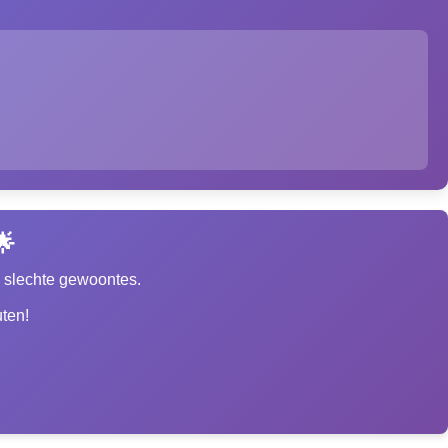
🌟
en slechte gewoontes.
ten!