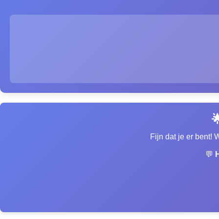

Fijn dat je er bent!
💬
H