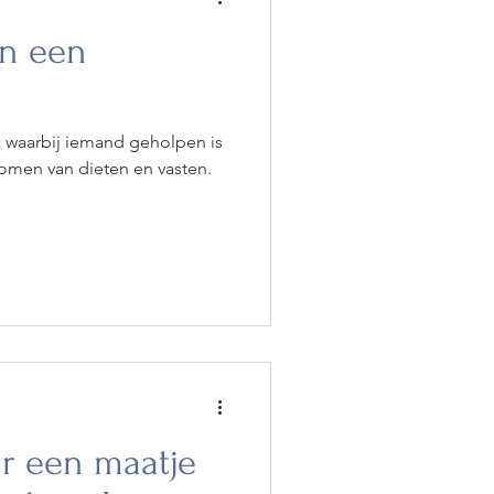
an een
k waarbij iemand geholpen is
 komen van dieten en vasten.
ar een maatje