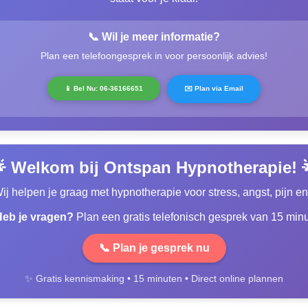
📞 Wil je meer informatie?
Plan een telefoongesprek in voor persoonlijk advies!
📱 Bel Nu: 06-36166651
✉️ Plan via Email
 Welkom bij Ontspan Hypnotherapie! 
 Wij helpen je graag met hypnotherapie voor stress, angst, pijn 
eb je vragen?
Plan een gratis telefonisch gesprek van 15 minu
📞 Plan je gesprek nu
✨ Gratis kennismaking • 15 minuten • Direct online plannen