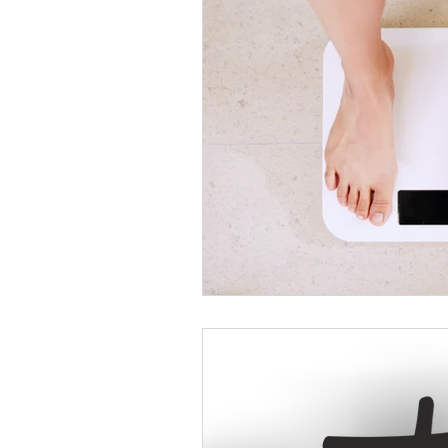
zomer slank
stoppen met 