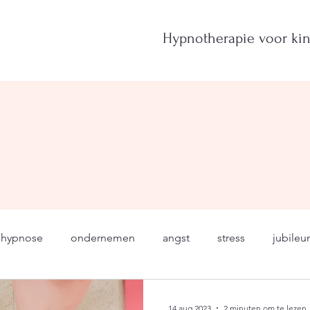
Hypnotherapie voor ki
hypnose
ondernemen
angst
stress
jubile
emens
echtscheiding
slapen
afvallen
dieet
14 aug 2023
2 minuten om te lezen