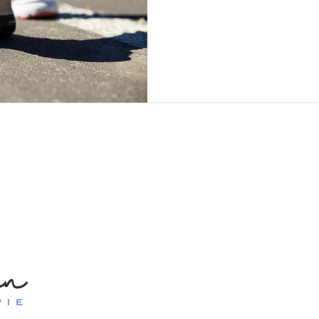
Ontspan Hypnotherapie
Carla Oostrom Hypnotherap
Graaf Reinaldstraat 2
5302 VL ZALTBOMMEL
Tel. 06 361 666 51
Maandag t/m donderdag 9:00