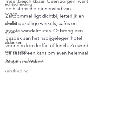
meer beschikbaar. Geen zorgen, want 
echtscheiding
de historische binnenstad van 
slapen
Zaltbommel ligt dichtbij letterlijk en 
afvallen
biedt gezellige winkels, cafés en 
mooie wandelroutes. Of breng een 
dieet
bezoek aan het nabijgelegen hotel 
afslanken
voor een kop koffie of lunch. Zo wordt 
zomer slank
de sessie een kans om even helemaal 
tot rust te komen.
stoppen met roken
kerstkleding