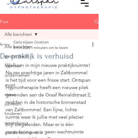
Post
Alle berichten
Carla Hijzen Oostrom
Alle berichten
8 mrt 2025
1 minuten om te lezen
De praktijk is verhuisd
gezondheid
Welkom in mijn nieuwe praktijkruimte!
hypnose
Na zes prachtige jaren in Zaltbommel 
ondernemen
is het tijd voor een frisse start. Ontspan 
angst
Hypnotherapie heeft een nieuwe plek 
stress
gevonden aan de Graaf Reinaldstraat 2, 
midden in de historische binnenstad 
jubileum
van Zaltbommel. Een fijne, lichte 
kinderen
ruimte waar ik jullie met veel plezier 
verandering
blijf begeleiden. Maar er is één 
verandering: er is geen wachtruimte 
goede voornemens