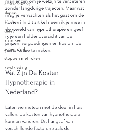
manier zijn om je welzijn te verbeteren 
echtscheiding
zonder langdurige trajecten. Maar wat 
slapen
mag je verwachten als het gaat om de 
afvallen
kosten? In dit artikel neem ik je mee in 
de wereld van hypnotherapie en geef 
dieet
ik je een helder overzicht van de 
afslanken
prijzen, vergoedingen en tips om de 
zomer slank
juiste keuze te maken.
stoppen met roken
kerstkleding
Wat Zijn De Kosten 
Hypnotherapie in 
Nederland?
Laten we meteen met de deur in huis 
vallen: de kosten van hypnotherapie 
kunnen variëren. Dit hangt af van 
verschillende factoren zoals de 