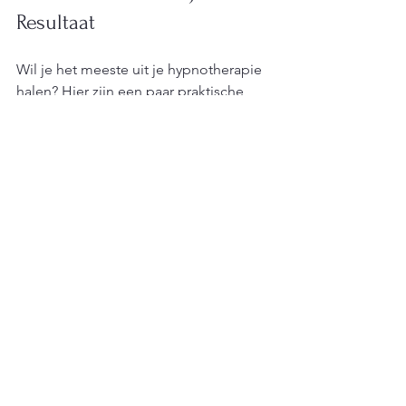
Resultaat
Wil je het meeste uit je hypnotherapie 
halen? Hier zijn een paar praktische 
tips:
Wees open en eerlijk
  Vertel je therapeut precies wat je 
dwarszit en wat je doelen zijn.
Volg de adviezen op
  Vaak krijg je huiswerk of oefeningen 
mee. Doe deze trouw.
Plan rust in na de sessie
  Hypnotherapie kan intens zijn. Gun 
jezelf tijd om te ontspannen.