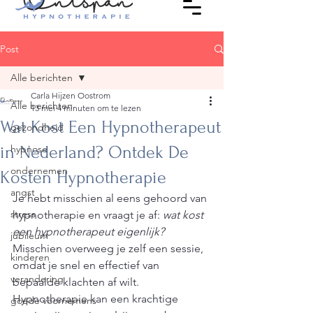
Post
Alle berichten
Carla Hijzen Oostrom
Alle berichten
13 mei
4 minuten om te lezen
Wat Kost Een Hypnotherapeut
gezondheid
in Nederland? Ontdek De
hypnose
ondernemen
Kosten Hypnotherapie
angst
Je hebt misschien al eens gehoord van 
stress
hypnotherapie en vraagt je af: 
wat kost 
een hypnotherapeut eigenlijk?
jubileum
Misschien overweeg je zelf een sessie, 
kinderen
omdat je snel en effectief van 
verandering
bepaalde klachten af wilt. 
Hypnotherapie kan een krachtige 
goede voornemens