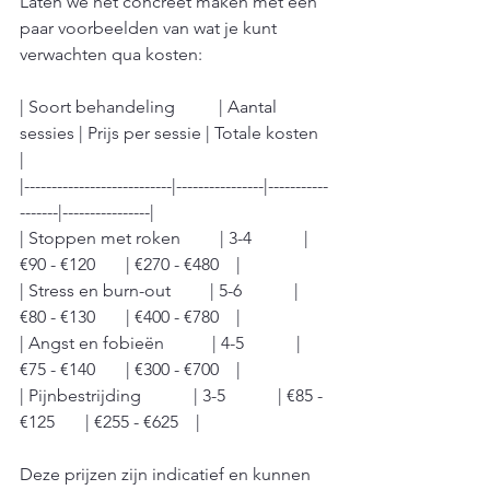
Laten we het concreet maken met een 
paar voorbeelden van wat je kunt 
verwachten qua kosten:
| Soort behandeling          | Aantal 
sessies | Prijs per sessie | Totale kosten  
|
|---------------------------|----------------|-----------
-------|----------------|
| Stoppen met roken         | 3-4            | 
€90 - €120       | €270 - €480    |
| Stress en burn-out         | 5-6            | 
€80 - €130       | €400 - €780    |
| Angst en fobieën           | 4-5            | 
€75 - €140       | €300 - €700    |
| Pijnbestrijding            | 3-5            | €85 - 
€125       | €255 - €625    |
Deze prijzen zijn indicatief en kunnen 